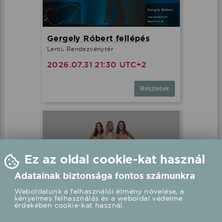
Gergely Róbert fellépés
Lenti, Rendezvénytér
2026.07.31 21:30 UTC+2
Részletek
Ez az oldal cookie-kat használ
Adatainak biztonsága fontos számunkra
Weboldalunk a felhasználói élmény növelése, a
kényelmes felhasználás és a weboldal védelme
érdekében cookie-kat használ.
Bestiák Retro Őrület - Miss