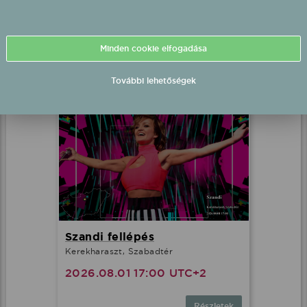
Bee fellépés
Szügy, Szabadtér
2026.08.01 17:00 UTC+2
Minden cookie elfogadása
Részletek
További lehetőségek
Szandi fellépés
Kerekharaszt, Szabadtér
2026.08.01 17:00 UTC+2
Részletek