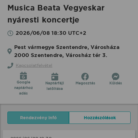
Musica Beata Vegyeskar
nyáresti koncertje
2026/06/08 18:30 UTC+2
Pest vármegye Szentendre, Városháza
2000 Szentendre, Városház tér 3.
Kapcsolatfelvétel
Google
Naptárfájl
Megosztás
Küldés
naptárhoz
letöltése
adás
Rendezvény infó
Hozzászólások