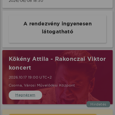
2026/06/08 18:30 
A rendezvény ingyenesen
látogatható
Kökény Attila - Rakonczai Viktor
koncert
2026.10.17 19:00 UTC+2
Csorna, Városi Művelődési Központ
Megnézem
Hirdetés