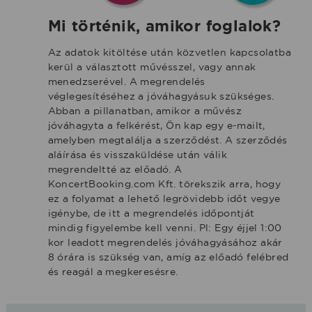
Mi történik, amikor foglalok?
Az adatok kitöltése után közvetlen kapcsolatba
kerül a választott művésszel, vagy annak
menedzserével. A megrendelés
véglegesítéséhez a jóváhagyásuk szükséges.
Abban a pillanatban, amikor a művész
jóváhagyta a felkérést, Ön kap egy e-mailt,
amelyben megtalálja a szerződést. A szerződés
aláírása és visszaküldése után válik
megrendeltté az előadó. A
KoncertBooking.com Kft. törekszik arra, hogy
ez a folyamat a lehető legrövidebb időt vegye
igénybe, de itt a megrendelés időpontját
mindig figyelembe kell venni. Pl: Egy éjjel 1:00
kor leadott megrendelés jóváhagyásához akár
8 órára is szükség van, amíg az előadó felébred
és reagál a megkeresésre.