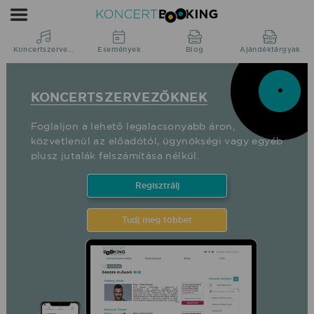
Koncertszervezőknek
|
KoncertBooking
Koncertszervezés
Események
Blog
Ajándéktárgyak
|
Koncertszervezés,
KONCERTSZERVEZŐKNEK
műsorrendelés
közvetlenül
Foglaljon a lehető legalacsonyabb áron,
közvetlenül az előadótól, ügynökségi vagy egyéb
a
plusz jutalák felszámítása nélkül.
produkciótól.
Regisztrálj
Tudj meg többet