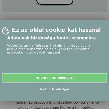
Ez az oldal cookie-kat használ
Adatainak biztonsága fontos számunkra
Weboldalunk a felhasználói élmény növelése, a
kényelmes felhasználás és a weboldal védelme
érdekében cookie-kat használ.
Vitás ügyeimet kivel kell
rendeznem?
Minden cookie elfogadása
A megállapodás Ön és a megrendelt előadó
cége között jön létre, így elsősorban a
További lehetőségek
szerződött partnerével kell a vitás ügyeit
rendezni. Amennyiben ez nem lehetséges,
abban az esetben ügyintézőink segítenek a jogi
kérdések tisztázásában, illetve a lehetséges