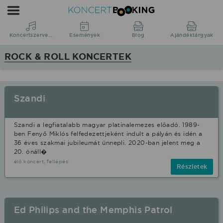
Koncertbooking
|
Koncertszervezés
Koncertszervezés
Események
Blog
Ajándéktárgyak
|
ROCK & ROLL KONCERTEK
Koncertek
|
fellépések
Szandi
Rock
&
Szandi a legfiatalabb magyar platinalemezes előadó. 1989-
Roll
ben Fenyő Miklós felfedezettjeként indult a pályán és idén a
36 éves szakmai jubileumát ünnepli. 2020-ban jelent meg a
stílusban.
20. önáll�
élő koncert, fellépés
Részletek
Ed Philips and the Memphis Patrol