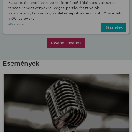
Fiatalos és lendületes zenei formáció! Tökéletes választás
táncos rendezvényekre: céges partik, fesztiválok,
városnapok, falunapok, születésnapok és esküvők. Műsorunk
a 60-as évekt
élő koncert
Részletek
További előadók
Események