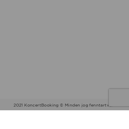
2021 KoncertBooking © Minden jog fenntartva.
Kapcsolat | Telefonszám: +36 30 157 9812 | E-mail:
info@koncertbooking.com |