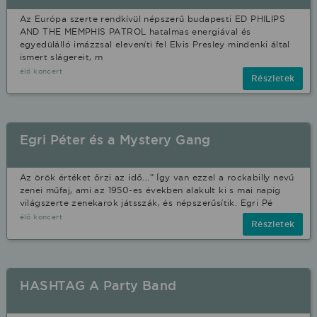
Az Európa szerte rendkívül népszerű budapesti ED PHILIPS
AND THE MEMPHIS PATROL hatalmas energiával és
egyedülálló imázzsal eleveníti fel Elvis Presley mindenki által
ismert slágereit, m
élő koncert
Részletek
Egri Péter és a Mystery Gang
Az örök értéket őrzi az idő...” Így van ezzel a rockabilly nevű
zenei műfaj, ami az 1950-es években alakult ki s mai napig
világszerte zenekarok játsszák, és népszerűsítik. Egri Pé
élő koncert
Részletek
HASHTAG A Party Band