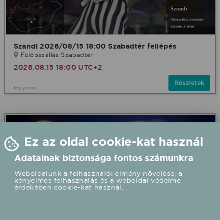
Szandi 2026/08/15 18:00 Szabadtér fellépés
Fülöpszállás Szabadtér
2026.08.15 18:00 UTC+2
Részletek
Ingyenes
Ez az oldal cookie-kat használ
Adatainak biztonsága fontos számunkra
Weboldalunk a felhasználói élmény növelése, a
kényelmes felhasználás és a weboldal védelme
érdekében cookie-kat használ.