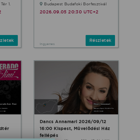
Tér 1.
Budapest Budafoki Borfesztivál
2
2026.09.05 20:30 UTC+2
zletek
Részletek
Ingyenes
Dancs Annamari 2026/09/12
dtér
16:00 Kispest, Mûvelõdési Ház
fellépés