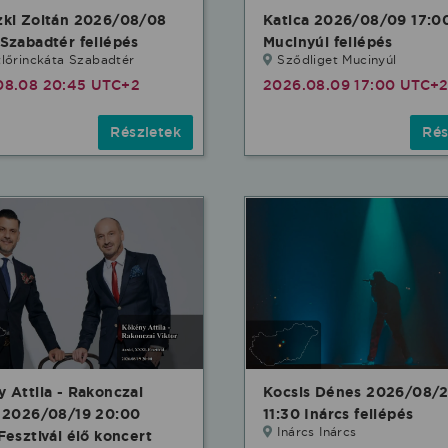
zki Zoltán 2026/08/08
Katica 2026/08/09 17:0
Szabadtér fellépés
Mucinyúl fellépés
lőrinckáta Szabadtér
Sződliget Mucinyúl
08.08 20:45 UTC+2
2026.08.09 17:00 UTC+
Részletek
Rés
 Attila - Rakonczai
Kocsis Dénes 2026/08/
r 2026/08/19 20:00
11:30 Inárcs fellépés
Inárcs Inárcs
Fesztivál élő koncert