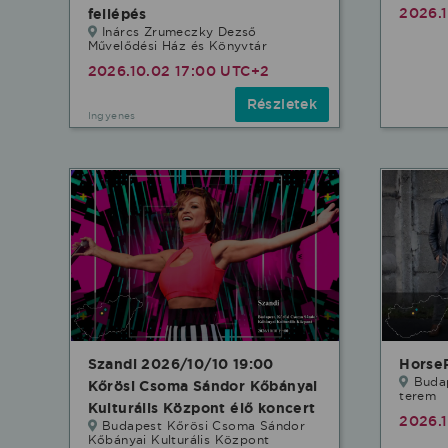
2026.
fellépés
Inárcs Zrumeczky Dezső
Művelődési Ház és Könyvtár
2026.10.02 17:00 UTC+2
Részletek
Ingyenes
Szandi 2026/10/10 19:00
Horse
Buda
Kőrösi Csoma Sándor Kőbányai
terem
Kulturális Központ élő koncert
2026.1
Budapest Kőrösi Csoma Sándor
Kőbányai Kulturális Központ