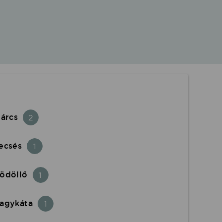
nárcs
2
ecsés
1
ödöllő
1
agykáta
1