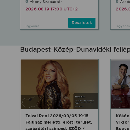
Abony Szabadtér
Aszód
2026.08.19 17:00 UTC+2
2026.
Részletek
Ingyenes
Ingyenes
Budapest-Közép-Dunavidéki fell
Tolvai Reni 2026/09/05 19:15
Kökény
Faluház melletti, elõtti terület,
Vikto
szabadtéri színpad. SZÕD /
Bugyel