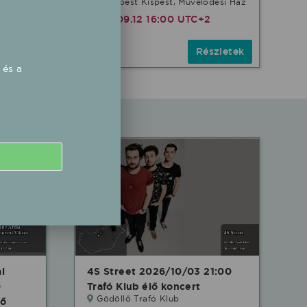
Budapest Kispest, Mûvelõdési Ház
2026.09.12 16:00 UTC+2
zletek
Részletek
Ingyenes
 és a
i
4S Street 2026/10/03 21:00
0
Trafó Klub élő koncert
Gödöllő Trafó Klub
lő