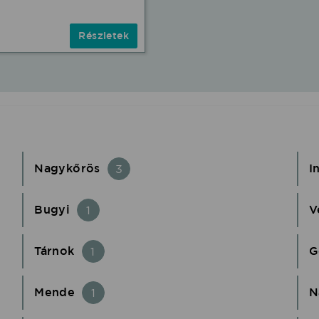
Részletek
Nagykőrös
I
3
Bugyi
V
1
Tárnok
G
1
Mende
N
1