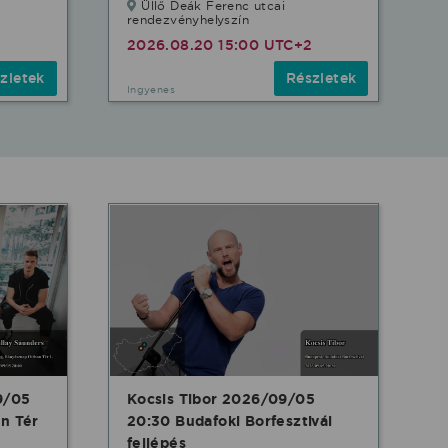
Üllő Deák Ferenc utcai
rendezvényhelyszín
2026.08.20 15:00 UTC+2
zletek
Részletek
Ingyenes
9/05
Kocsis Tibor 2026/09/05
n Tér
20:30 Budafoki Borfesztivál
fellépés