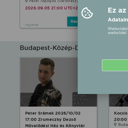
Pécel Topolyos (városrész)
Gyömr
Színpa
2026.09.05 21:00 UTC+2
Ez az
2026.
Adatain
Részletek
Ingyenes
Ingyenes
Weboldalu
weboldal 
Budapest-Közép-Dunavidéki fellé
Peter Srámek 2026/10/02
Kocsis
17:00 Zrumeczky Dezső
20:00 
Buda
Művelődési Ház és Könyvtár