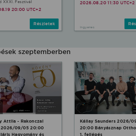
 XXXI. Fesztivál
2026.08.20 11:30 UTC+2
08.19 20:00 UTC+2
Részletek
Rés
Ingyenes
épések szeptemberben
 Attila - Rakonczai
Kállay Saunders 2026/0
r 2026/09/05 20:00
20:00 Bányásznap Ottho
láris Hagyomány és
1. fellépés