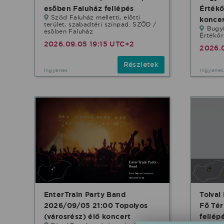
esõben Faluház fellépés
Értékő
Sződ Faluház melletti, elõtti
konce
terület, szabadtéri színpad. SZÕD /
Bugy
esõben Faluház
Értékőr
2026.09.05 19:15 UTC+2
2026.
Részletek
Ingyenes
Ingyenes
EnterTrain Party Band
Tolvai
2026/09/05 21:00 Topolyos
Fõ Tér
(városrész) élő koncert
fellép