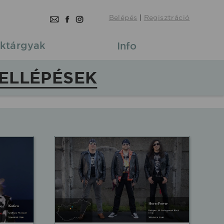
Belépés
|
Regisztráció
ktárgyak
Info
ELLÉPÉSEK