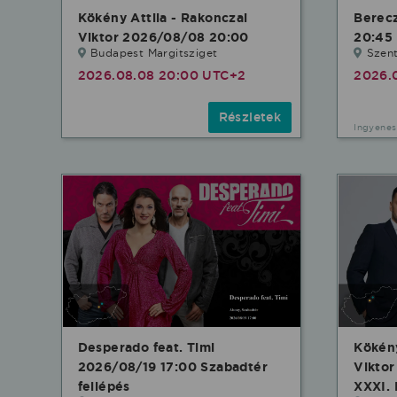
Kökény Attila - Rakonczai
Berec
Viktor 2026/08/08 20:00
20:45 
Budapest Margitsziget
Szent
2026.08.08 20:00 UTC+2
2026.
Részletek
Ingyenes
Desperado feat. Timi
Kökény
2026/08/19 17:00 Szabadtér
Vikto
fellépés
XXXI. 