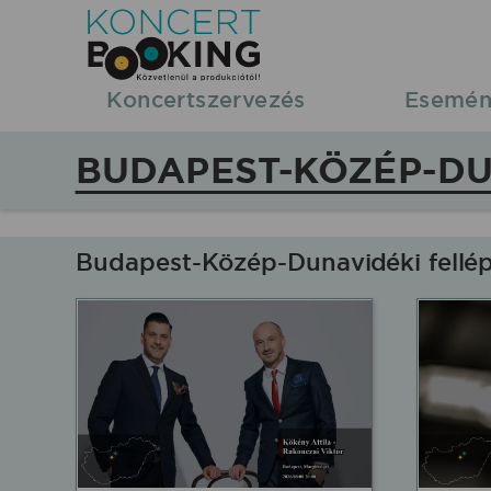
Koncertbooking
|
Koncertszervezés
Esemén
Koncertszervezés
BUDAPEST-KÖZÉP-DU
|
Koncertek
Budapest-Közép-Dunavidéki fellé
Budapest-
Közép-
Dunavidék
régióban