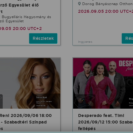
Dorog Bányásznap Otthon 
rző Egyesület élő
2026.09.05 20:00 UTC+
rt
i Bugyelláris Hagyomány és
ző Egyesület
09.05 20:00 UTC+2
Részletek
Rés
Ingyenes
 Reni 2026/09/06 18:00
Desperado feat. Timi
 - Szabadtéri Színpad
2026/09/12 15:00 Szaba
és
fellépés