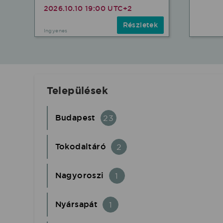
2026.10.10 19:00 UTC+2
Részletek
Ingyenes
Települések
Budapest
23
Tokodaltáró
2
Nagyoroszi
1
Nyársapát
1