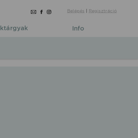
Belépés
|
Regisztráció
ktárgyak
Info