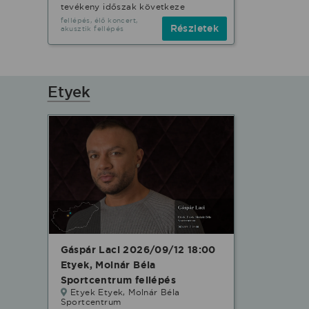
tevékeny időszak következe
fellépés, élő koncert,
Részletek
akusztik fellépés
Etyek
Gáspár Laci 2026/09/12 18:00
Etyek, Molnár Béla
Sportcentrum fellépés
Etyek Etyek, Molnár Béla
Sportcentrum