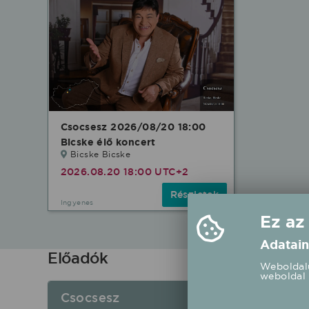
Csocsesz 2026/08/20 18:00
Bicske élő koncert
Bicske Bicske
2026.08.20 18:00 UTC+2
Részletek
Ingyenes
Ez az
Adatain
Előadók
Weboldalu
weboldal 
Csocsesz