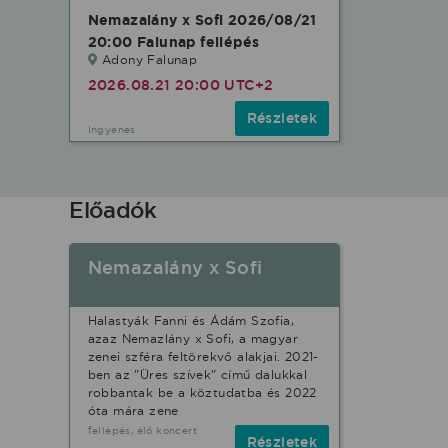
Nemazalány x Sofi 2026/08/21
20:00 Falunap fellépés
Adony Falunap
2026.08.21 20:00 UTC+2
Részletek
Ingyenes
Előadók
Nemazalány x Sofi
Halastyák Fanni és Ádám Szofia,
azaz Nemazlány x Sofi, a magyar
zenei szféra feltörekvő alakjai. 2021-
ben az "Üres szívek" című dalukkal
robbantak be a köztudatba és 2022
óta mára zene
fellépés, élő koncert
Részletek