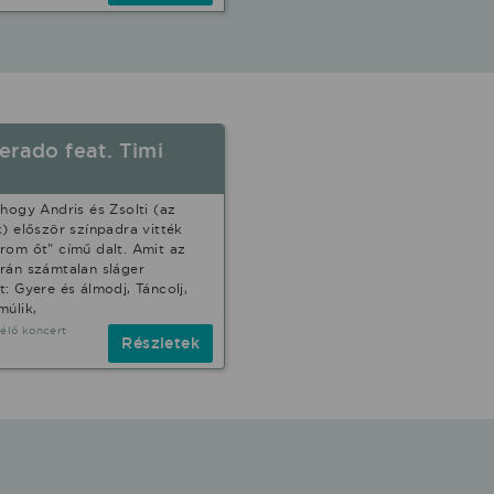
erado feat. Timi
 hogy Andris és Zsolti (az
k) először színpadra vitték
rom őt" című dalt. Amit az
rán számtalan sláger
t: Gyere és álmodj, Táncolj,
múlik,
 élő koncert
Részletek