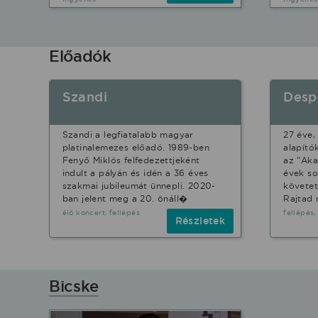
Előadók
Szandi
Desp
Szandi a legfiatalabb magyar
27 éve,
platinalemezes előadó. 1989-ben
alapító
Fenyő Miklós felfedezettjeként
az "Aka
indult a pályán és idén a 36 éves
évek so
szakmai jubileumát ünnepli. 2020-
követet
ban jelent meg a 20. önáll�
Rajtad 
élő koncert, fellépés
fellépés,
Részletek
Bicske