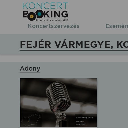
KoncertBooking
|
Koncertszervezés
Esemén
Koncertszervezés
FEJÉR VÁRMEGYE, K
|
Fejér
Adony
vármegye,
koncertek,
fellépések