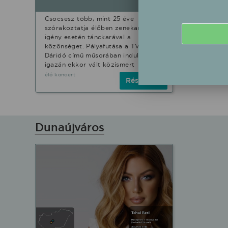
Csocsesz több, mint 25 éve
szórakoztatja élőben zenekarával,
igény esetén tánckarával a
közönséget. Pályafutása a TV2
Dáridó című műsorában indult,
igazán ekkor vált közismert
élő koncert
Részletek
Dunaújváros