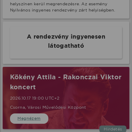
helyszínen kerül megrendezésre. Az esemény 
Nyilvános ingyenes rendezvény zárt helyiségben.
A rendezvény ingyenesen
látogatható
Kökény Attila - Rakonczai Viktor
koncert
2026.10.17 19:00 UTC+2
Csorna, Városi Művelődési Központ
Megnézem
Hirdetés