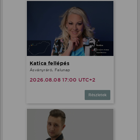
Katica fellépés
Ásványráró, Falunap
2026.08.08 17:00 UTC+2
Részletek