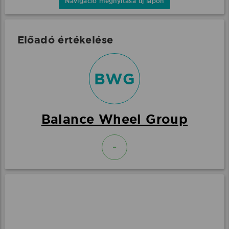
Navigáció megnyitása új lapon
Előadó értékelése
BWG
Balance Wheel Group
-