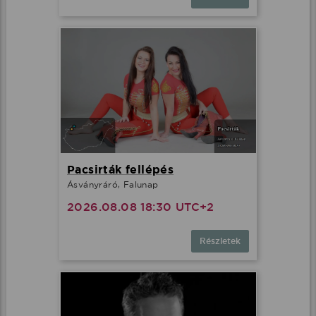
Pacsirták fellépés
Ásványráró, Falunap
2026.08.08 18:30 UTC+2
Részletek