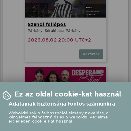
Szandi fellépés
Párkány, Sétálóutca Párkány
2026.08.02 20:00 UTC+2
Részletek
Ez az oldal cookie-kat használ
Adatainak biztonsága fontos számunkra
Weboldalunk a felhasználói élmény növelése, a
kényelmes felhasználás és a weboldal védelme
érdekében cookie-kat használ.
Desperado feat. Timi fellépés