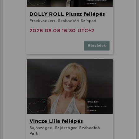
DOLLY ROLL Plussz fellépés
Érsekvadkert, Szabadtéri Színpad
2026.08.08 16:30 UTC+2
Részletek
Vincze Lilla fellépés
Sajószöged, Sajószöged Szabadidő
Park