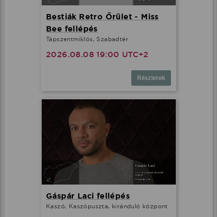
Bestiák Retro Őrület - Miss
Bee fellépés
Tápszentmiklós, Szabadtér
2026.08.08 19:00 UTC+2
Részletek
Gáspár Laci fellépés
Kaszó, Kaszópuszta, kiránduló központ