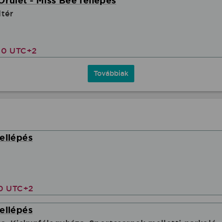
Őrület - Miss Bee fellépés
dtér
00 UTC+2
Továbbiak
ellépés
00 UTC+2
ellépés