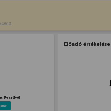
gszűnt!
Előadó értékelése
s Fesztivál
apon