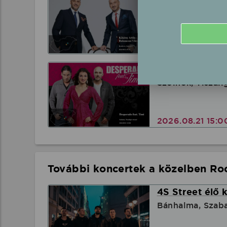
Kenderes, Szab
2026.08.16 18:3
Desperado feat
Szolnok, Tiszali
2026.08.21 15:
További koncertek a közelben Rock
4S Street élő 
Bánhalma, Szab