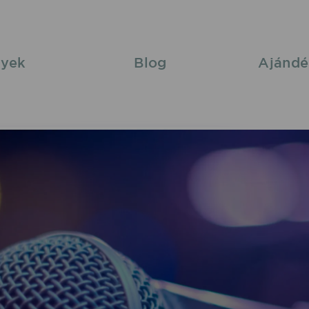
yek
Blog
Ajándé