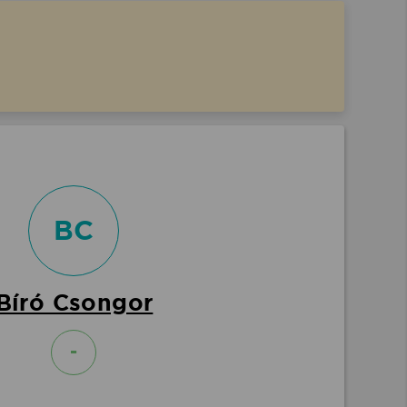
BC
Bíró Csongor
-