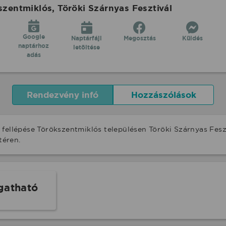
entmiklós, Töröki Szárnyas Fesztivál
Google
Naptárfájl
Megosztás
Küldés
naptárhoz
letöltése
adás
Rendezvény infó
Hozzászólások
fellépése Törökszentmiklós településen Töröki Szárnyas Feszt
téren.
gatható