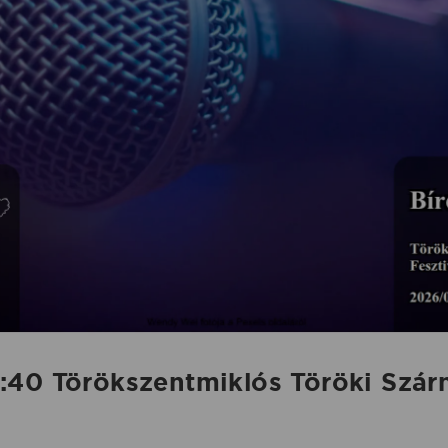
:40 Törökszentmiklós Töröki Szár