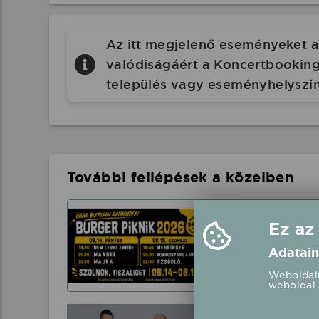
Az itt megjelenő eseményeket a 
valódiságáért a Koncertbooking.
település vagy eseményhelyszín
További fellépések a közelben
2026/08/14 18
Ez az
Szolnok, Tiszali
Adatain
Weboldalu
2026.08.14 18:
weboldal 
Kökény Attila 