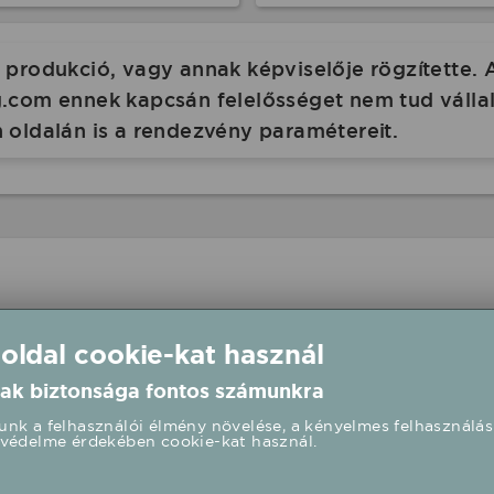
produkció, vagy annak képviselője rögzítette. 
com ennek kapcsán felelősséget nem tud vállalni
 oldalán is a rendezvény paramétereit.
:00 - 08/15 23:59 Burger Piknik 2026
 oldal cookie-kat használ
get
ak biztonsága fontos számunkra
nk a felhasználói élmény növelése, a kényelmes felhasználás
00 UTC+2
védelme érdekében cookie-kat használ.
- Rakonczai Viktor élő koncert