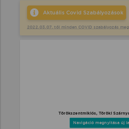
Aktuális Covid Szabályozások
2022.03.07. től minden COVID szabályozás me
Törökszentmiklós, Töröki Szárnya
Navigáció megnyitása új l