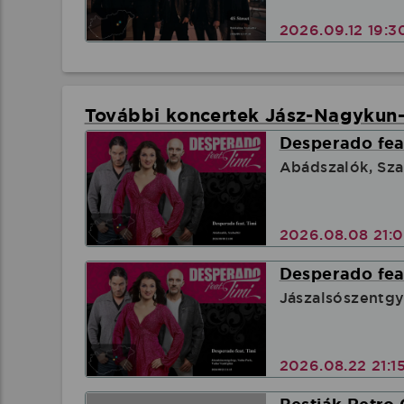
2026.09.12 19:
További koncertek Jász-Nagykun
Desperado feat
Abádszalók, Sz
2026.08.08 21:
Desperado feat
Jászalsószentgy
2026.08.22 21:1