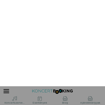
Párkány, Sétálóutca Párkány
2026.08.02 20:00 UTC+2
Részletek
Desperado feat. Timi fellépés
Sé, Szabadtér
2026.08.02 21:00 UTC+2
Részletek