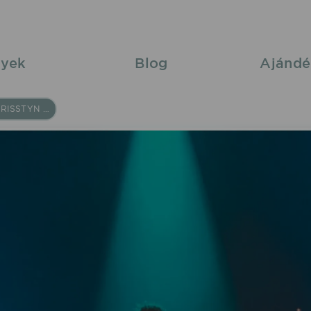
yek
Blog
Ajándé
DJ DEKA & MISS CHRISSTYN 2026/01/24 23:55 Pásztó S Klub fellépés