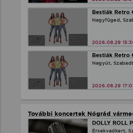
Bestiák Retro 
Nagyfüged, Sza
2026.08.29 15:
Bestiák Retro 
Nagyút, Szabad
2026.08.29 17:
További koncertek Nógrád várm
DOLLY ROLL Pl
Érsekvadkert, S