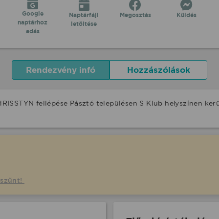
Google
Naptárfájl
Megosztás
Küldés
naptárhoz
letöltése
adás
Rendezvény infó
Hozzászólások
RISSTYN fellépése Pásztó településen S Klub helyszínen ker
gszűnt!