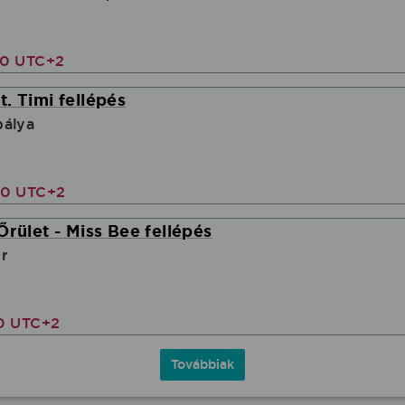
30 UTC+2
. Timi fellépés
pálya
00 UTC+2
Őrület - Miss Bee fellépés
r
00 UTC+2
Továbbiak