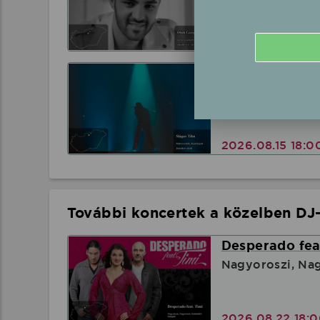
2026.08.15 17:3
Sláger Tibó fe
Mátraverebély, 
2026.08.15 18:
További koncertek a közelben DJ-
Desperado feat
Nagyoroszi, Nag
2026.08.22 18: