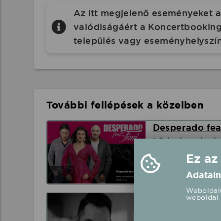
Az itt megjelenő eseményeket a 
valódiságáért a Koncertbooking.
település vagy eseményhelyszín
További fellépések a közelben
Desperado feat
Lőrinci, szabadt
Ez az
Adatain
2026.08.15 15:3
Weboldalu
weboldal 
Oláh Gergő fel
Lőrinci, szabadt