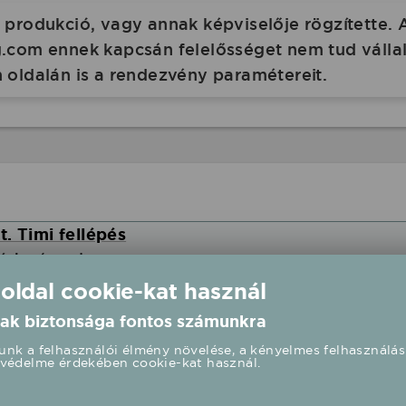
produkció, vagy annak képviselője rögzítette. 
com ennek kapcsán felelősséget nem tud vállalni
 oldalán is a rendezvény paramétereit.
. Timi fellépés
éri színpad
 oldal cookie-kat használ
ak biztonsága fontos számunkra
0 UTC+2
nk a felhasználói élmény növelése, a kényelmes felhasználás
védelme érdekében cookie-kat használ.
lépés
éri színpad