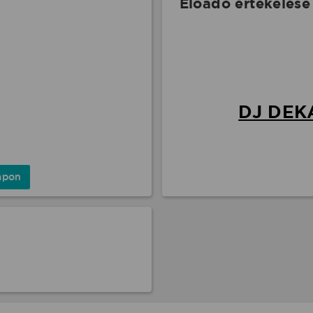
Előadó értékelése
DJ DEK
apon