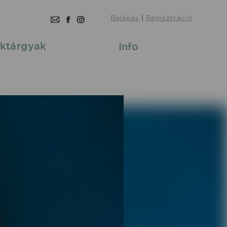
Belépés
|
Regisztráció
ktárgyak
Info