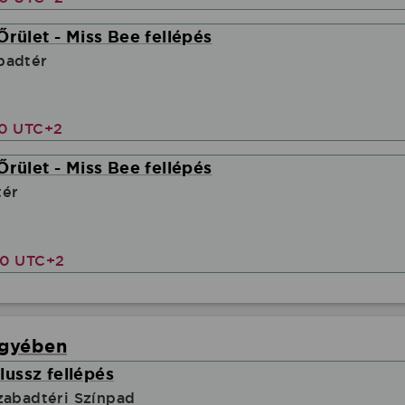
Őrület - Miss Bee fellépés
badtér
30 UTC+2
Őrület - Miss Bee fellépés
tér
00 UTC+2
egyében
ussz fellépés
zabadtéri Színpad