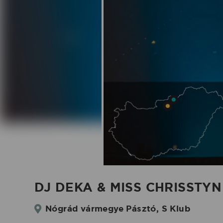
Klub
fellépés
-
2026.01.24.
|
Koncertbooking
DJ DEKA & MISS CHRISSTYN 2
Nógrád vármegye Pásztó, S Klub