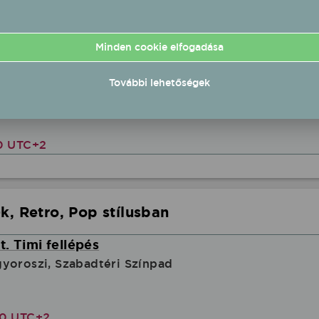
0 UTC+2
Minden cookie elfogadása
llépés
További lehetőségek
Kastélypark
00 UTC+2
k, Retro, Pop stílusban
. Timi fellépés
yoroszi, Szabadtéri Színpad
00 UTC+2