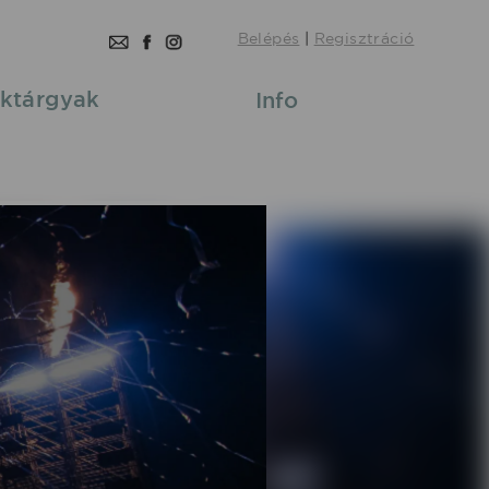
Belépés
|
Regisztráció
ktárgyak
Info