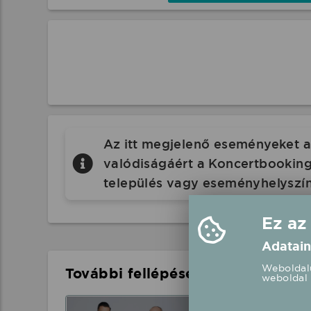
Az itt megjelenő eseményeket a 
valódiságáért a Koncertbooking.
település vagy eseményhelyszín
Ez az
Adatain
Weboldalu
További fellépések a közelben
weboldal 
Kökény Attila 