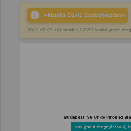
Aktuális Covid Szabályozások
2022.03.07. től minden COVID szabályozás me
Budapest, S8 Underground Bl
Navigáció megnyitása új l