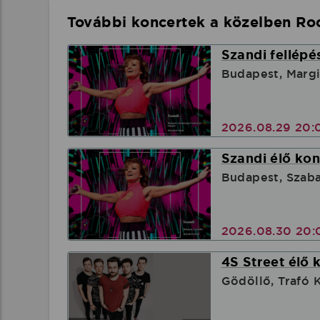
További koncertek a közelben Roc
Szandi fellépé
Budapest, Margi
2026.08.29 20:
Szandi élő kon
Budapest, Szab
2026.08.30 20:
4S Street élő 
Gödöllő, Trafó 