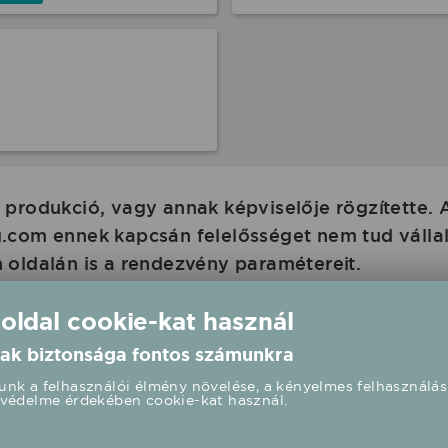
produkció, vagy annak képviselője rögzítette. 
com ennek kapcsán felelősséget nem tud vállalni
 oldalán is a rendezvény paramétereit.
 oldal cookie-kat használ
ak biztonsága fontos számunkra
nk a felhasználói élmény növelése, a kényelmes felhasználás
védelme érdekében cookie-kat használ.
- Rakonczai Viktor élő koncert