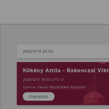
2025/11/15 20:00 
Kökény Attila - Rakonczai Vik
2026.10.17 19:00 UTC+2
Csorna, Városi Művelődési Központ
Megnézem