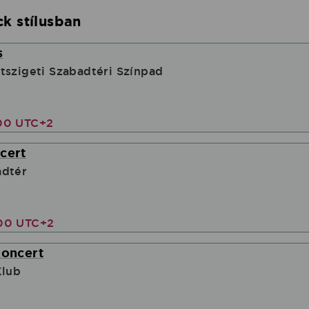
k stílusban
s
tszigeti Szabadtéri Színpad
00 UTC+2
cert
adtér
00 UTC+2
koncert
Klub