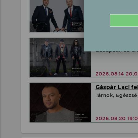
Budapest, Margi
2026.08.08 20:
HorsePower él
Budapest, S8 U
2026.08.14 20:
Gáspár Laci fe
Tárnok, Egészsé
2026.08.20 19: