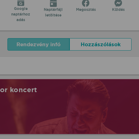
Google
Naptárfájl
Megosztás
Küldés
naptárhoz
letöltése
adás
Rendezvény infó
Hozzászólások
tor koncert