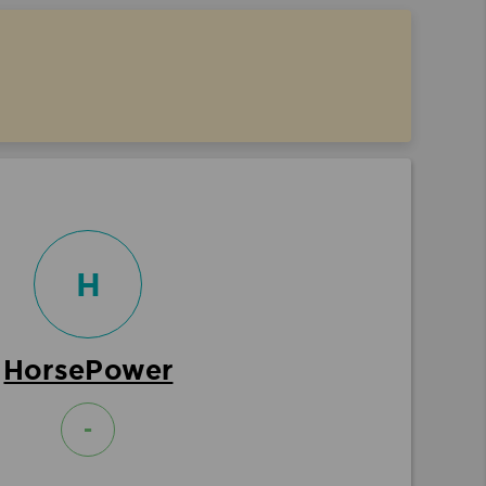
H
HorsePower
-