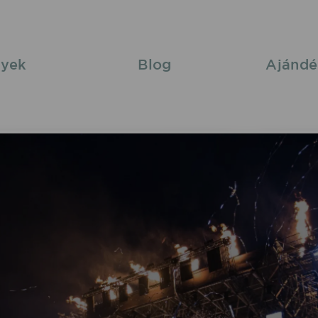
yek
Blog
Ajándé