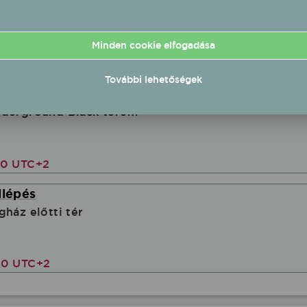
tsziget
Minden cookie elfogadása
00 UTC+2
További lehetőségek
ő koncert
nderground Black terem
00 UTC+2
llépés
gház előtti tér
00 UTC+2