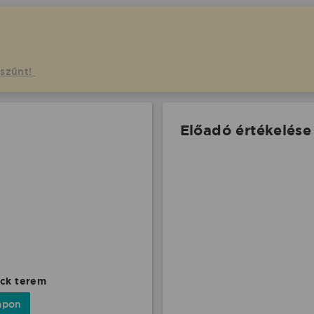
gszűnt!
Előadó értékelése
ack terem
apon