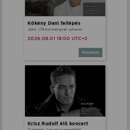
Kökény Dani fellépés
Jákó, (Önkormányzat udvara)
2026.08.01 18:00 UTC+2
Részletek
Krisz Rudolf élő koncert
Zsámbok, Lecsót a keceléből