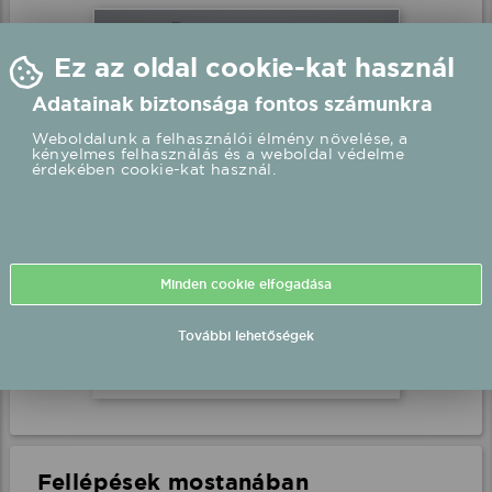
Minden cookie elfogadása
További lehetőségek
Kökény Attila - Rakonczai
Viktor élő koncert
Aszód, XXXI. Fesztivál
2026.08.19 20:00 UTC+2
Részletek
Fellépések mostanában