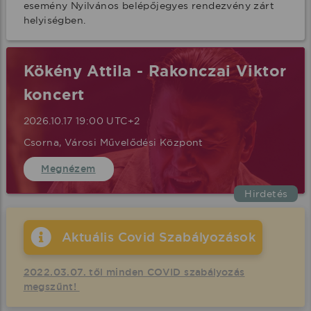
esemény Nyilvános belépőjegyes rendezvény zárt 
helyiségben.
Kökény Attila - Rakonczai Viktor
koncert
2026.10.17 19:00 UTC+2
Csorna, Városi Művelődési Központ
Megnézem
Hirdetés
Aktuális Covid Szabályozások
2022.03.07. től minden COVID szabályozás
megszűnt!