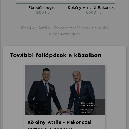
Ébredés bögre
Kökény Attila X Rakonczai Viktor környakú póló fekete
4500 Ft
6000 Ft
Kökény Attila - Rakonczai Viktor további
ajándéktárgyai
További fellépések a közelben
Kökény Attila - Rakonczai