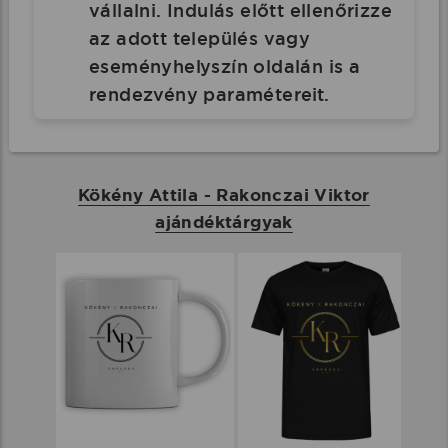
vállalni. Indulás előtt ellenőrizze
az adott település vagy
eseményhelyszín oldalán is a
rendezvény paramétereit.
Kökény Attila - Rakonczai Viktor
ajándéktárgyak