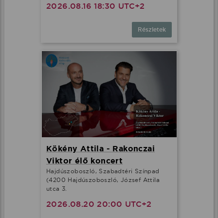
2026.08.16 18:30 UTC+2
Részletek
Minden cookie elfogadása
További lehetőségek
Kökény Attila - Rakonczai
Viktor élő koncert
Hajdúszoboszló, Szabadtéri Színpad
(4200 Hajdúszoboszló, József Attila
utca 3.
2026.08.20 20:00 UTC+2