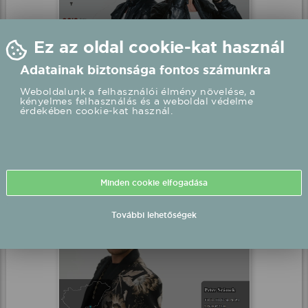
HAPPY GANG -és V1TAMIN
fellépés
Balatonföldvár, BalatONkoncert.hu
2026.08.06 21:00 UTC+2
Részletek