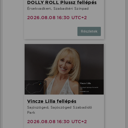
DOLLY ROLL Plussz fellépés
Érsekvadkert, Szabadtéri Színpad
2026.08.08 16:30 UTC+2
Részletek
Vincze Lilla fellépés
Sajószöged, Sajószöged Szabadidő
Park
2026.08.08 16:30 UTC+2