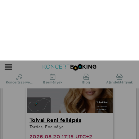
HorsePower élő koncert
Budapest, S8 Underground Black terem
2026.08.14 20:00 UTC+2
Részletek
Tolvai Reni fellépés
Tordas, Focipálya
2026.08.20 17:15 UTC+2