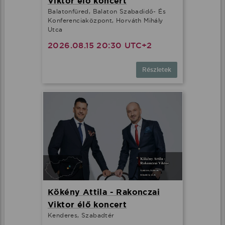
Viktor élő koncert
Balatonfüred, Balaton Szabadidő- És
Konferenciaközpont, Horváth Mihály
Utca
2026.08.15 20:30 UTC+2
Részletek
Ez az oldal cookie-kat használ
Adatainak biztonsága fontos számunkra
Kökény Attila - Rakonczai
Weboldalunk a felhasználói élmény növelése, a
kényelmes felhasználás és a weboldal védelme
Viktor élő koncert
érdekében cookie-kat használ.
Kenderes, Szabadtér