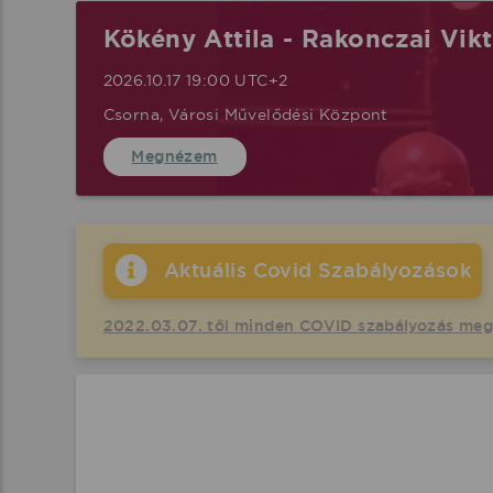
Kökény Attila - Rakonczai Vik
2026.10.17 19:00 UTC+2
Csorna, Városi Művelődési Központ
Megnézem
Aktuális Covid Szabályozások
2022.03.07. től minden COVID szabályozás me