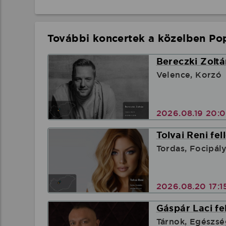
További koncertek a közelben Pop
Bereczki Zoltá
Velence, Korzó
2026.08.19 20:
Tolvai Reni fel
Tordas, Focipál
2026.08.20 17:1
Gáspár Laci fe
Tárnok, Egészsé