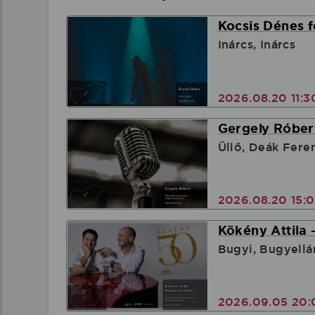
Kocsis Dénes f
Inárcs, Inárcs
2026.08.20 11:
Gergely Róbert
Üllő, Deák Fere
2026.08.20 15:
Kökény Attila 
Bugyi, Bugyellá
2026.09.05 20