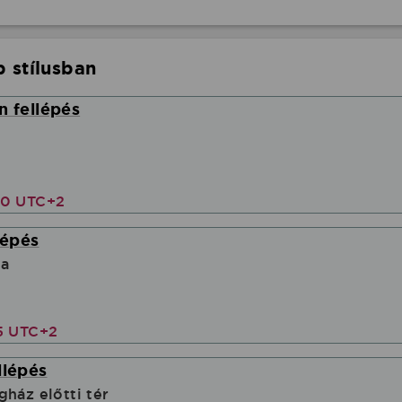
 stílusban
n fellépés
00 UTC+2
lépés
ya
5 UTC+2
llépés
gház előtti tér