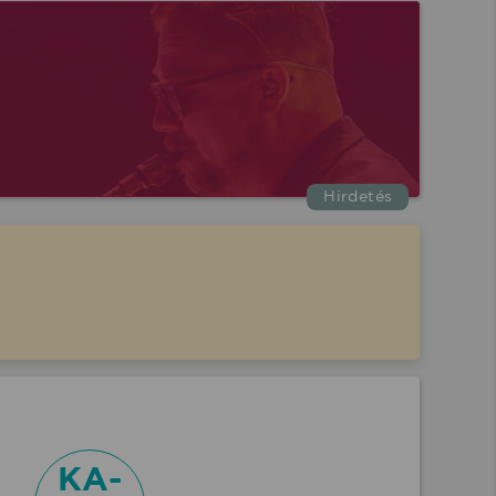
Hirdetés
KA-