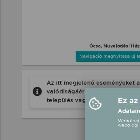
Ócsa, Muvelodési Ház
Navigáció megnyitása új l
Az itt megjelenő eseményeket a 
valódiságáért a Koncertbooking.
Ez az
település vagy eseményhelyszín
Adatain
Weboldalu
weboldal 
Köké