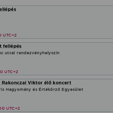
ellépés
30 UTC+2
 fellépés
nc utcai rendezvényhelyszín
00 UTC+2
- Rakonczai Viktor élő koncert
ris Hagyomány és Értékőrző Egyesület
:00 UTC+2