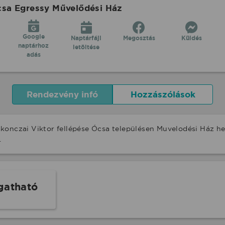
csa Egressy Művelődési Ház
Google
Naptárfájl
Megosztás
Küldés
naptárhoz
letöltése
adás
Rendezvény infó
Hozzászólások
konczai Viktor fellépése Ócsa településen Muvelodési Ház h
.
gatható