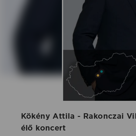
Ház
élő
koncert
-
2026.05.08.
|
Koncertbooking
Kökény Attila - Rakonczai 
élő koncert