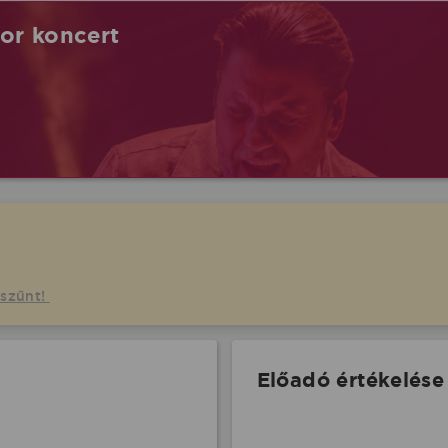
tor koncert
gszűnt!
Előadó értékelése