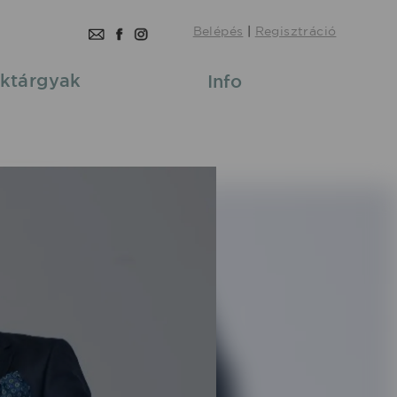
Belépés
|
Regisztráció
ktárgyak
Info