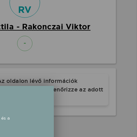
RV
tila - Rakonczai Viktor
-
Az oldalon lévő információk
. Indulás előtt ellenőrizze az adott
 és a
rgyak