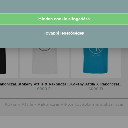
Minden cookie elfogadása
További lehetőségek
Kökény Attila X Rakonczai Viktor környakú póló fekete
Kökény Attila X Rakonczai Viktor környakú póló fehér
Kökény Attila X Rakonczai Viktor környakú póló kék
t
6000 Ft
6000 Ft
Kökény Attila - Rakonczai Viktor további ajándéktárgyai