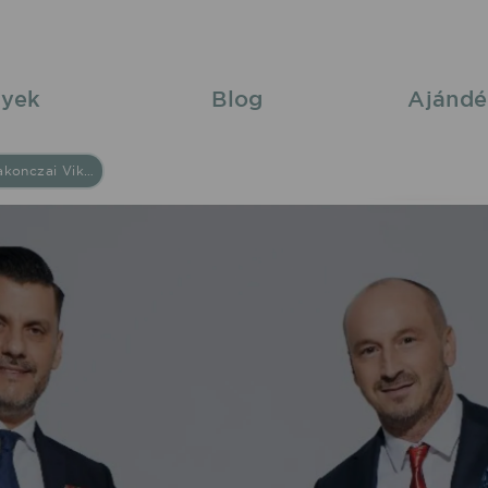
yek
Blog
Ajándé
Kökény Attila - Rakonczai Viktor 2026/05/08 20:00 Ócsa Muvelodési Ház élő koncert