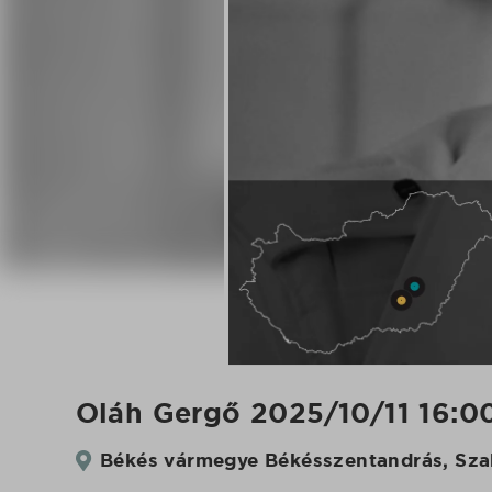
|
Koncertbooking
Oláh Gergő 2025/10/11 16:00
Békés vármegye Békésszentandrás, Sza