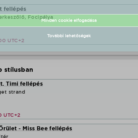
 fellépés
erkeszőlő, Focipálya
Minden cookie elfogadása
További lehetőségek
:00 UTC+2
 stílusban
. Timi fellépés
get strand
00 UTC+2
Őrület - Miss Bee fellépés
dtér