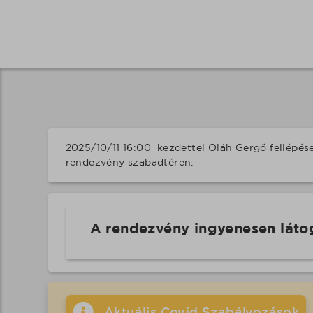
2025/10/11 16:00  kezdettel Oláh Gergő fellépé
rendezvény szabadtéren.
A rendezvény ingyenesen láto
Aktuális Covid Szabályozások