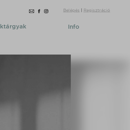
Belépés
|
Regisztráció
ktárgyak
Info