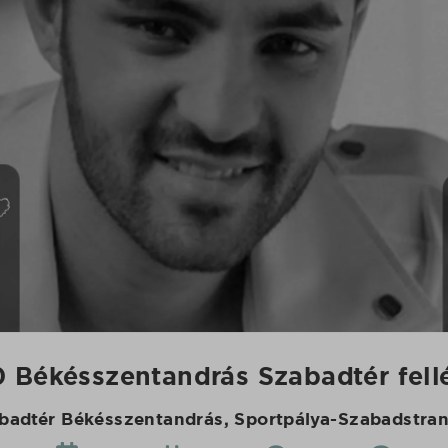
 Békésszentandrás Szabadtér fell
badtér Békésszentandrás, Sportpálya-Szabadstra