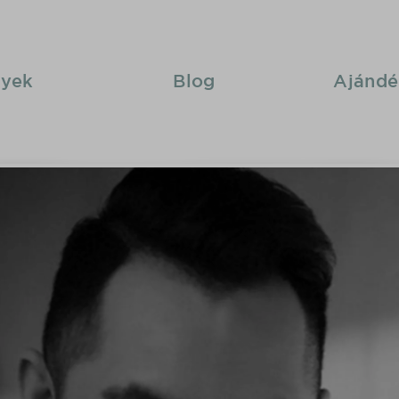
yek
Blog
Ajándé