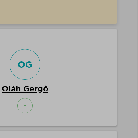
OG
Oláh Gergő
-