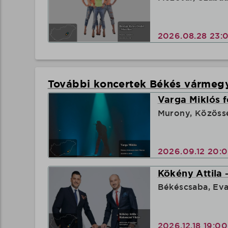
2026.08.28 23:
További koncertek Békés vármeg
Varga Miklós f
Murony, Közöss
2026.09.12 20:
Kökény Attila 
Békéscsaba, Ev
2026.12.18 19:0