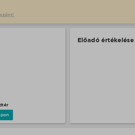
gszűnt!
Előadó értékelése
dtér
apon