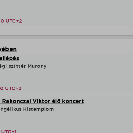
00 UTC+2
yében
ellépés
égi színtér Murony
00 UTC+2
- Rakonczai Viktor élő koncert
angélikus Kistemplom
0 UTC+1