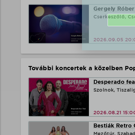
Gergely Róbert
Cserkeszőlő, Cs
2026.09.05 20
További koncertek a közelben Pop
Desperado feat
Szolnok, Tiszali
2026.08.21 15:
Bestiák Retro 
Mezőtúr, Szaba