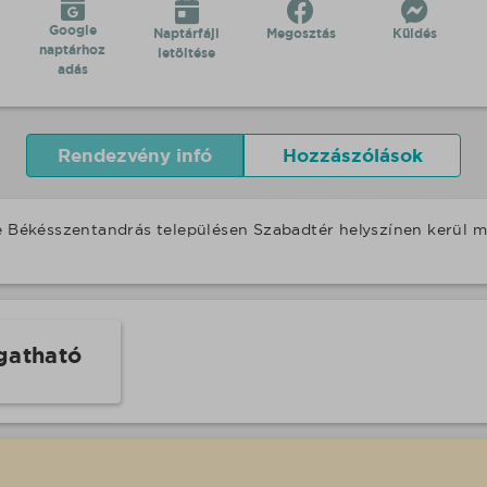
Google
Naptárfájl
Megosztás
Küldés
naptárhoz
letöltése
adás
Rendezvény infó
Hozzászólások
se Békésszentandrás településen Szabadtér helyszínen kerül 
gatható