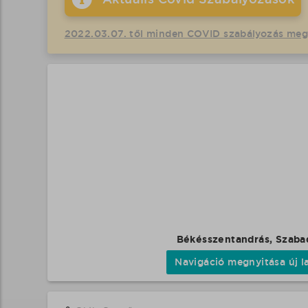
2022.03.07. től minden COVID szabályozás me
Békésszentandrás, Szaba
Navigáció megnyitása új l