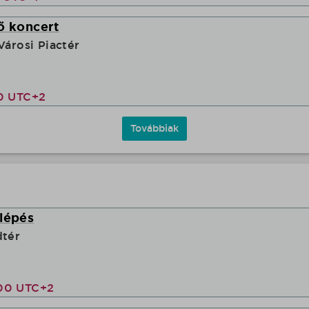
ő koncert
Városi Piactér
00 UTC+2
Továbbiak
lépés
dtér
00 UTC+2