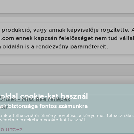
produkció, vagy annak képviselője rögzítette. 
com ennek kapcsán felelősséget nem tud vállalni
 oldalán is a rendezvény paramétereit.
 oldal cookie-kat használ
Őrület - Miss Bee fellépés
ak biztonsága fontos számunkra
dtér
nk a felhasználói élmény növelése, a kényelmes felhasználás
védelme érdekében cookie-kat használ.
00 UTC+2