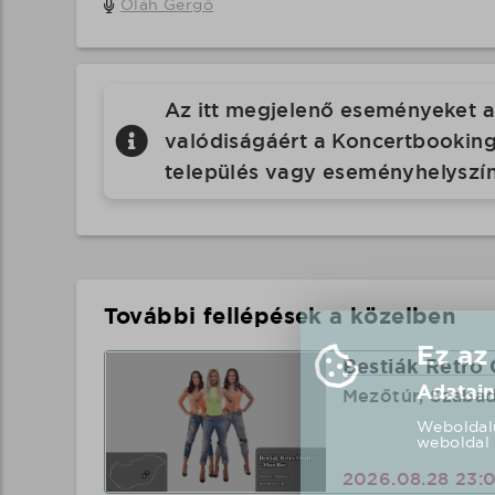
Oláh Gergő
Az itt megjelenő eseményeket a 
valódiságáért a Koncertbooking.
település vagy eseményhelyszín
További fellépések a közelben
Ez az
Bestiák Retro 
Adatain
Mezőtúr, Szaba
Weboldalu
weboldal 
2026.08.28 23: