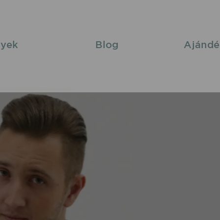
yek
Blog
Ajándé