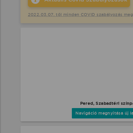
2022.03.07. től minden COVID szabályozás me
Pered, Szabadtéri szín
Navigáció megnyitása új l