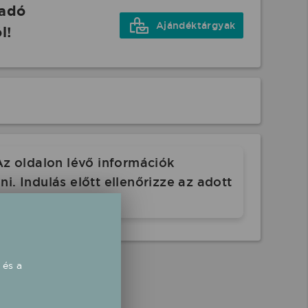
őadó
Ajándéktárgyak
l!
Az oldalon lévő információk
. Indulás előtt ellenőrizze az adott
 és a