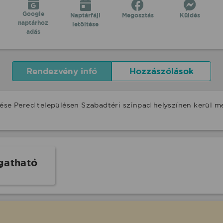
Google
Naptárfájl
Megosztás
Küldés
naptárhoz
letöltése
adás
Rendezvény infó
Hozzászólások
pése Pered településen Szabadtéri színpad helyszínen kerül 
gatható