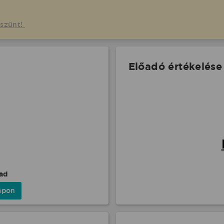
gszűnt!
Előadó értékelése
pad
apon