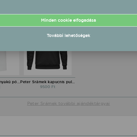
Minden cookie elfogadása
További lehetőségek
Peter Srámek környakú póló
Peter Srámek kapucnis pulóver
t
9500 Ft
Peter Srámek további ajándéktárgyai