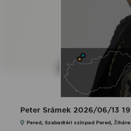
2026.06.13.
|
Koncertbooking
Peter Srámek 2026/06/13 19:
Pered, Szabadtéri színpad Pered, Žihár