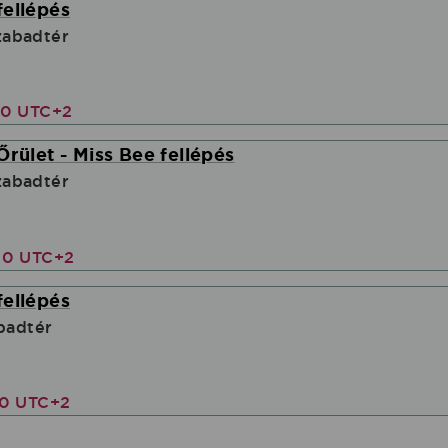
fellépés
abadtér
00 UTC+2
Őrület - Miss Bee fellépés
abadtér
30 UTC+2
fellépés
abadtér
00 UTC+2