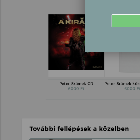
Peter Srámek CD
6000 Ft
6000 F
További fellépések a közelben