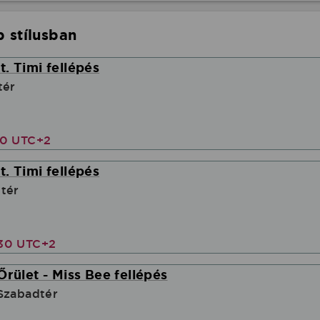
 stílusban
. Timi fellépés
tér
00 UTC+2
. Timi fellépés
tér
30 UTC+2
Őrület - Miss Bee fellépés
Szabadtér