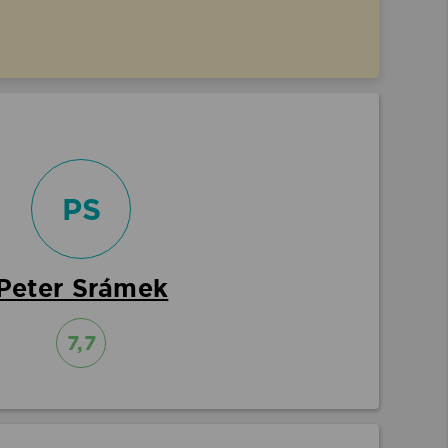
PS
Peter Srámek
7,7