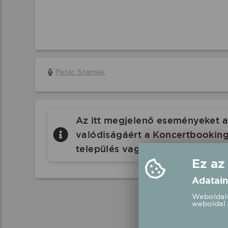
Peter Srámek
Az itt megjelenő eseményeket a 
valódiságáért a Koncertbooking.
település vagy eseményhelyszín
Ez az
Adatain
Weboldalu
weboldal 