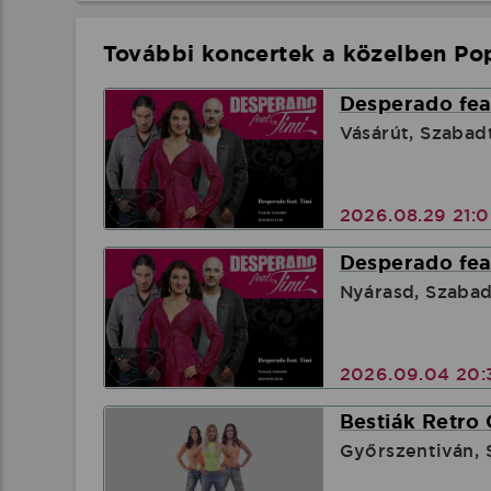
További koncertek a közelben Pop
Desperado feat
Vásárút, Szabad
2026.08.29 21:
Desperado feat
Nyárasd, Szabad
2026.09.04 20:
Bestiák Retro 
Győrszentiván, 