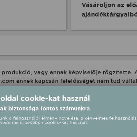
Vásároljon az el
ajándéktárgyaibó
produkció, vagy annak képviselője rögzítette. 
com ennek kapcsán felelősséget nem tud vállalni
 oldalán is a rendezvény paramétereit.
 oldal cookie-kat használ
ak biztonsága fontos számunkra
nk a felhasználói élmény növelése, a kényelmes felhasználás
védelme érdekében cookie-kat használ.
Peter Srámek ajándéktárgyak