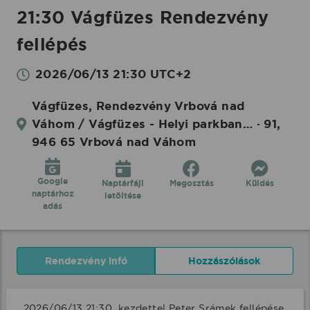
21:30 Vágfüzes Rendezvény
fellépés
2026/06/13 21:30 UTC+2
Vágfüzes, Rendezvény Vrbová nad
Váhom / Vágfüzes - Helyi parkban… · 91,
946 65 Vrbová nad Váhom
Google
Naptárfájl
Megosztás
Küldés
naptárhoz
letöltése
adás
Rendezvény infó
Hozzászólások
2026/06/13 21:30  kezdettel Peter Srámek fellépése 