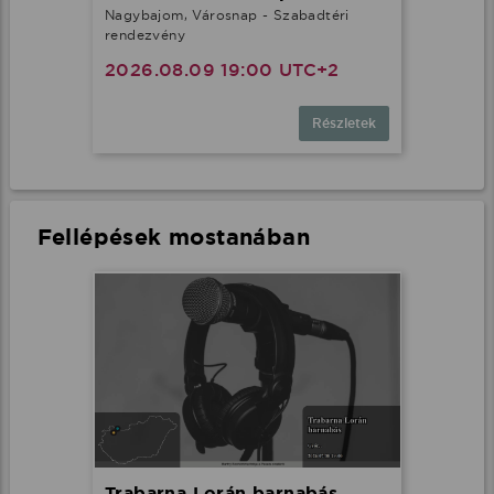
Nagybajom, Városnap - Szabadtéri
rendezvény
2026.08.09 19:00 UTC+2
Részletek
Fellépések mostanában
Trabarna Lorán barnabás