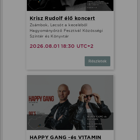
Krisz Rudolf élő koncert
Zsámbok, Lecsót a keceléből
Hagyományőrző Fesztivál Közösségi
Színtér és Könyvtár
2026.08.01 18:30 UTC+2
Részletek
HAPPY GANG -és V1TAMIN