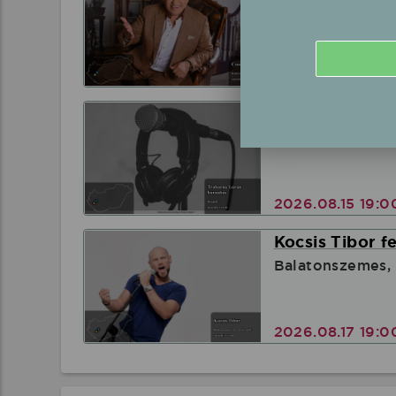
Kékkút, Kékút
2026.08.15 16:
Trabarna Lorá
Kisapáti, .
2026.08.15 19:
Kocsis Tibor f
Balatonszemes, 
2026.08.17 19: