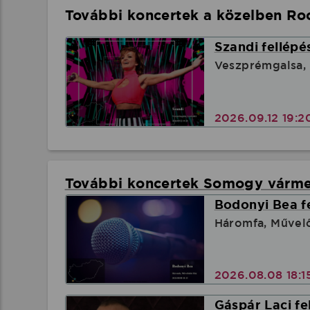
További koncertek a közelben Roc
Szandi fellépé
Veszprémgalsa,
2026.09.12 19:
További koncertek Somogy várm
Bodonyi Bea f
Háromfa, Művel
2026.08.08 18:1
Gáspár Laci fe