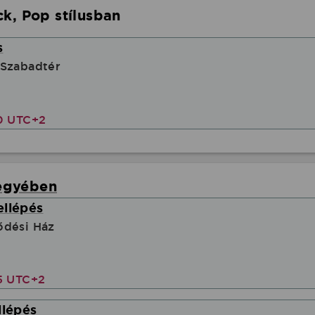
k, Pop stílusban
s
 Szabadtér
20 UTC+2
egyében
ellépés
ődési Ház
5 UTC+2
llépés