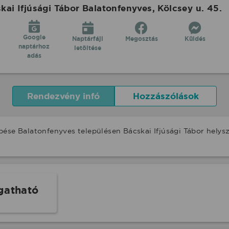
i Ifjúsági Tábor Balatonfenyves, Kölcsey u. 45.
Google
Naptárfájl
Megosztás
Küldés
naptárhoz
letöltése
adás
Rendezvény infó
Hozzászólások
pése Balatonfenyves településen Bácskai Ifjúsági Tábor helys
gatható