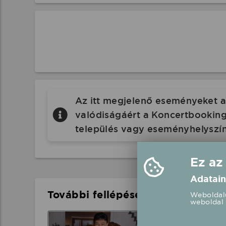
Az itt megjelenő eseményeket a 
valódiságáért a Koncertbooking.
település vagy eseményhelyszín
Ez az
Adatain
További fellépések a közelben
Weboldalu
weboldal 
Csocsesz élő 