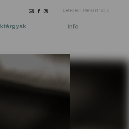
Belépés
|
Regisztráció
ktárgyak
Info