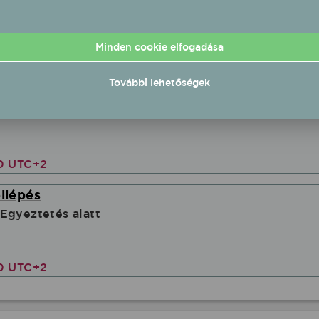
Minden cookie elfogadása
00 UTC+2
További lehetőségek
n barnabás
00 UTC+2
ellépés
Egyeztetés alatt
00 UTC+2