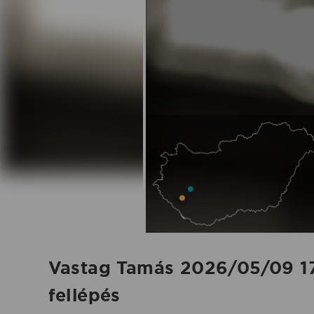
-
2026.05.09.
|
Koncertbooking
Vastag Tamás 2026/05/09 17:
fellépés