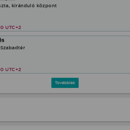
zta, kiránduló központ
00 UTC+2
és
 Szabadtér
00 UTC+2
Továbbiak