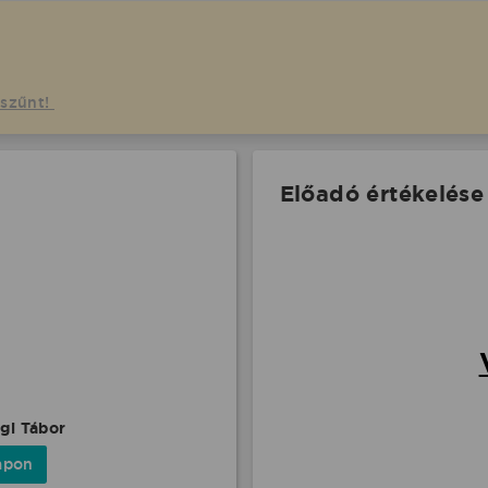
gszűnt!
Előadó értékelése
ági Tábor
apon