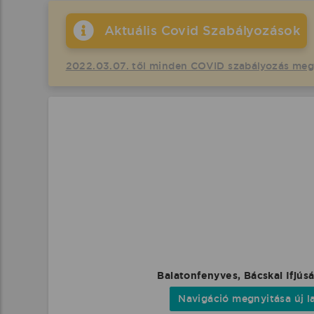
Aktuális Covid Szabályozások
2022.03.07. től minden COVID szabályozás me
Balatonfenyves, Bácskai Ifjús
Navigáció megnyitása új l