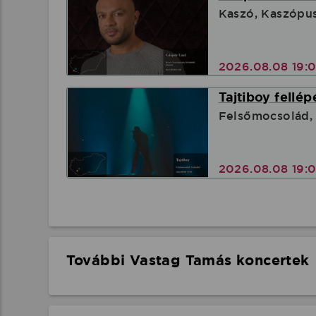
Kaszó, Kaszópus
2026.08.08 19:
Tajtiboy fellép
Felsőmocsolád,
2026.08.08 19:
További Vastag Tamás koncertek