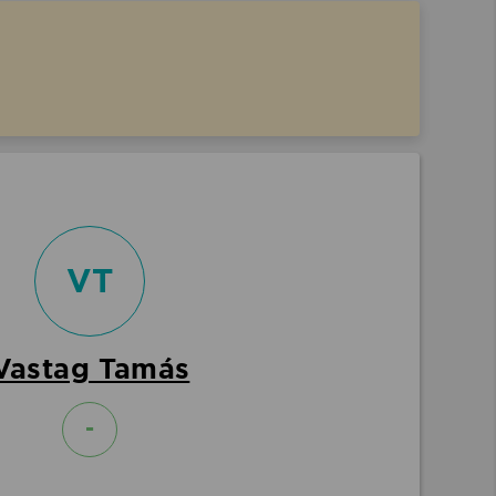
VT
Vastag Tamás
-