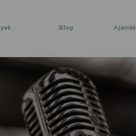
yek
Blog
Ajándé