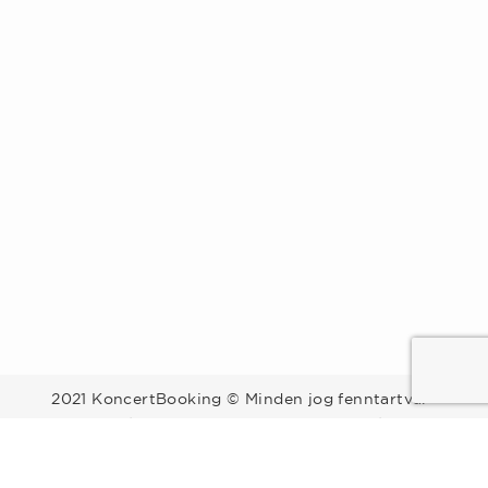
2021 KoncertBooking © Minden jog fenntartva.
Kapcsolat | Telefonszám: +36 30 157 9812 | E-mail:
info@koncertbooking.com |