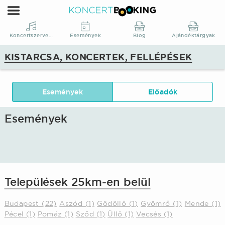
KoncertBooking
|
Koncertszervezés
Koncertszervezés
Események
Blog
Ajándéktárgyak
|
KISTARCSA, KONCERTEK, FELLÉPÉSEK
Kistarcsa,
koncertek,
fellépések
Események
Előadók
Események
Települések 25km-en belül
Budapest (22)
Aszód (1)
Gödöllő (1)
Gyömrő (1)
Mende (1)
Pécel (1)
Pomáz (1)
Sződ (1)
Üllő (1)
Vecsés (1)